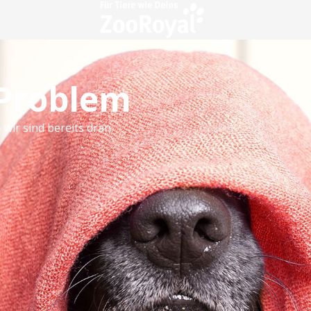
 Problem
 wir sind bereits dran.