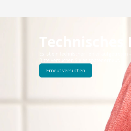
Technisches
Es ist ein technischer Fehler aufgetreten –
Bitte versuchen Sie es später erneut.
Erneut versuchen