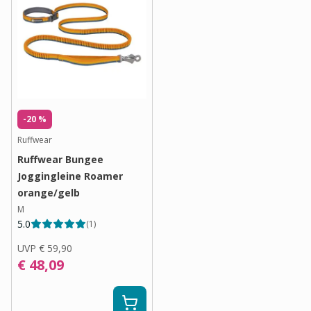
-20 %
Ruffwear
Ruffwear Bungee
Joggingleine Roamer
orange/gelb
M
5.0
(
1
)
UVP
€ 59,90
€ 48,09