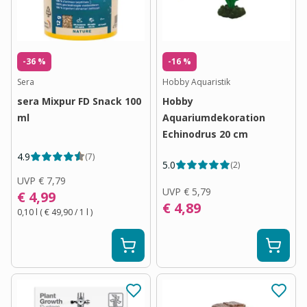
-36 %
-16 %
Sera
Hobby Aquaristik
sera Mixpur FD Snack 100
Hobby
ml
Aquariumdekoration
Echinodrus 20 cm
4.9
(
7
)
5.0
(
2
)
UVP
€ 7,79
UVP
€ 5,79
€ 4,99
€ 4,89
0,10 l
(
€ 49,90
/ 1
l
)