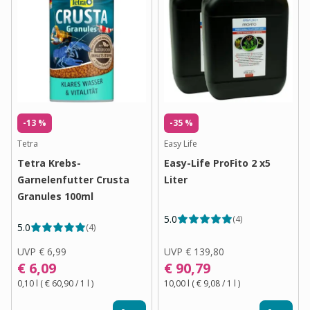
-13 %
-35 %
Tetra
Easy Life
Tetra Krebs-
Easy-Life ProFito 2 x5
Garnelenfutter Crusta
Liter
Granules 100ml
5.0
(
4
)
5.0
(
4
)
UVP
€ 6,99
UVP
€ 139,80
€ 6,09
€ 90,79
0,10 l
(
€ 60,90
/ 1
l
)
10,00 l
(
€ 9,08
/ 1
l
)