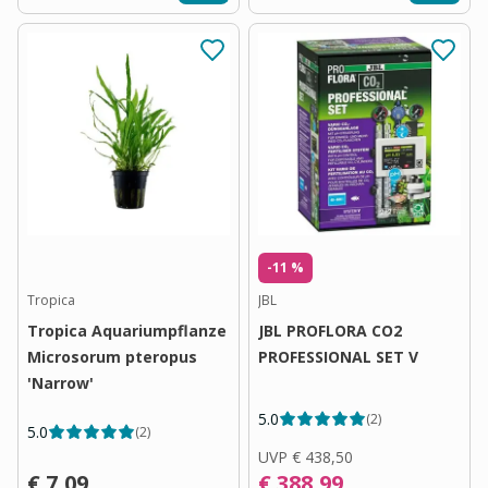
-11 %
Tropica
JBL
Tropica Aquariumpflanze
JBL PROFLORA CO2
Microsorum pteropus
PROFESSIONAL SET V
'Narrow'
5.0
(
2
)
5.0
(
2
)
UVP
€ 438,50
€ 7,09
€ 388,99