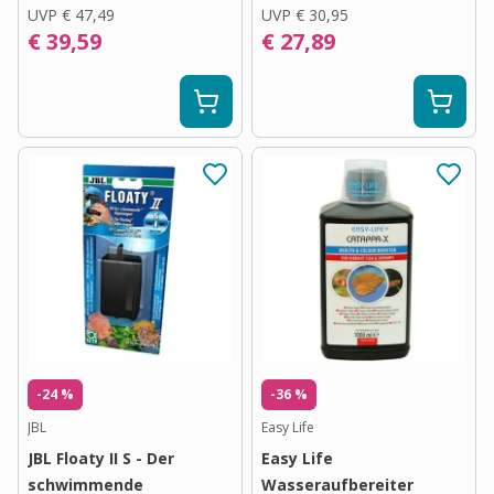
UVP
€ 47,49
UVP
€ 30,95
€ 39,59
€ 27,89
-24 %
-36 %
JBL
Easy Life
JBL Floaty II S - Der
Easy Life
schwimmende
Wasseraufbereiter