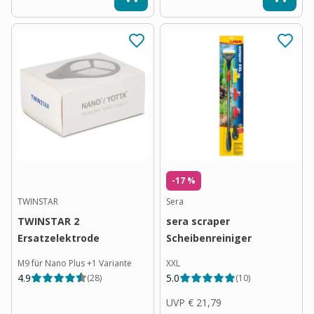
-17 %
TWINSTAR
Sera
TWINSTAR 2
sera scraper
Ersatzelektrode
Scheibenreiniger
M9 für Nano Plus
+
1
Variante
XXL
4.9
5.0
(
28
)
(
10
)
UVP
€ 21,79