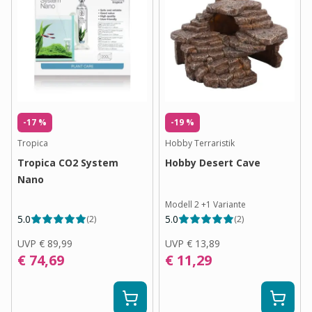
-17 %
-19 %
Tropica
Hobby Terraristik
Tropica CO2 System
Hobby Desert Cave
Nano
Modell 2
+
1
Variante
5.0
5.0
(
2
)
(
2
)
UVP
€ 89,99
UVP
€ 13,89
€ 74,69
€ 11,29