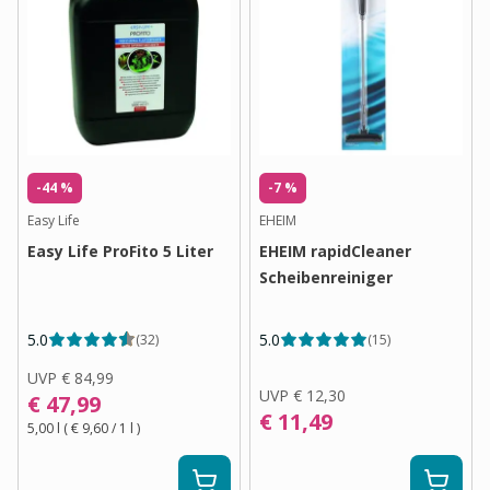
-44 %
-7 %
Easy Life
EHEIM
Easy Life ProFito 5 Liter
EHEIM rapidCleaner
Scheibenreiniger
5.0
5.0
(
32
)
(
15
)
UVP
€ 84,99
UVP
€ 12,30
€ 47,99
€ 11,49
5,00 l
(
€ 9,60
/ 1
l
)