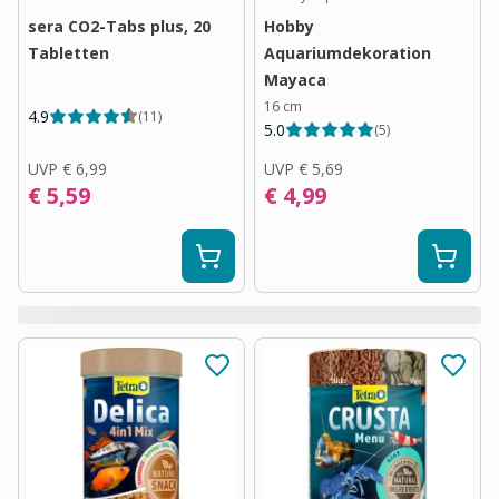
sera CO2-Tabs plus, 20
Hobby
Tabletten
Aquariumdekoration
Mayaca
16 cm
4.9
(
11
)
5.0
(
5
)
UVP
€ 6,99
UVP
€ 5,69
€ 5,59
€ 4,99