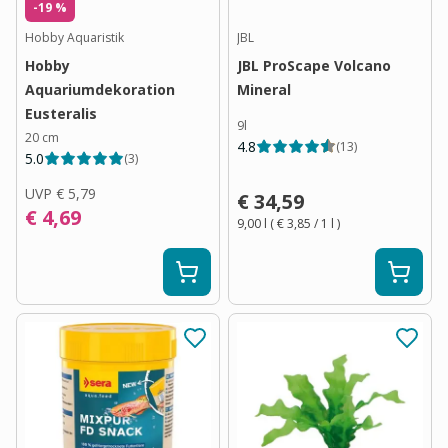
-19 %
Hobby Aquaristik
JBL
Hobby
JBL ProScape Volcano
Aquariumdekoration
Mineral
Eusteralis
9l
20 cm
4.8
(
13
)
5.0
(
3
)
UVP
€ 5,79
€ 34,59
€ 4,69
9,00 l
(
€ 3,85
/ 1
l
)