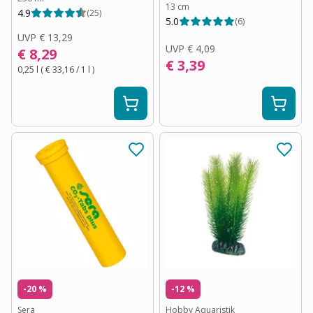
13 cm
4.9
(
25
)
5.0
(
6
)
UVP
€ 13,29
UVP
€ 4,09
€ 8,29
€ 3,39
0,25 l
(
€ 33,16
/ 1
l
)
-20 %
-12 %
Sera
Hobby Aquaristik