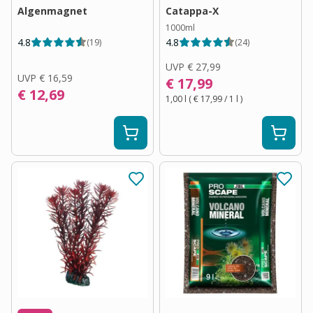
Algenmagnet
Catappa-X
1000ml
4.8
4.8
(
19
)
(
24
)
UVP
€ 27,99
UVP
€ 16,59
€ 17,99
€ 12,69
1,00 l
(
€ 17,99
/ 1
l
)