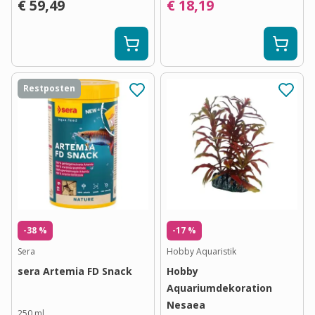
€ 59,49
€ 18,19
Restposten
-38 %
-17 %
Sera
Hobby Aquaristik
sera Artemia FD Snack
Hobby
Aquariumdekoration
Nesaea
250 ml