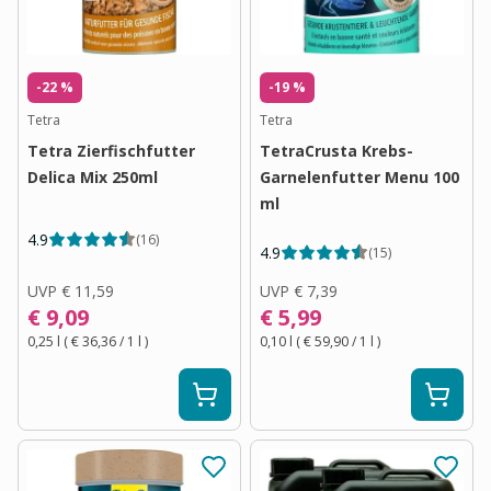
-22 %
-19 %
Tetra
Tetra
Tetra Zierfischfutter
TetraCrusta Krebs-
Delica Mix 250ml
Garnelenfutter Menu 100
ml
4.9
(
16
)
4.9
(
15
)
UVP
€ 11,59
UVP
€ 7,39
€ 9,09
€ 5,99
0,25 l
(
€ 36,36
/ 1
l
)
0,10 l
(
€ 59,90
/ 1
l
)