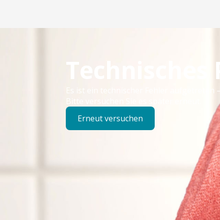
Technisches
Es ist ein technischer Fehler aufgetreten –
Bitte versuchen Sie es später erneut.
Erneut versuchen