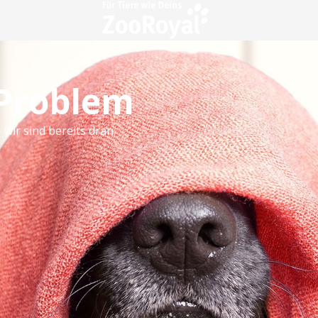
 Problem
 wir sind bereits dran.