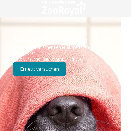
Technisches Problem
Es ist ein technischer Fehler aufgetreten – wir sind
bereits dran.
Bitte versuchen Sie es später erneut.
Erneut versuchen