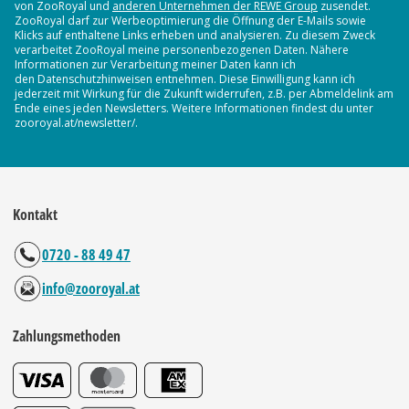
von ZooRoyal und
anderen Unternehmen der REWE Group
zusendet.
ZooRoyal darf zur Werbeoptimierung die Öffnung der E-Mails sowie
Klicks auf enthaltene Links erheben und analysieren. Zu diesem Zweck
verarbeitet ZooRoyal meine personenbezogenen Daten. Nähere
Informationen zur Verarbeitung meiner Daten kann ich
den Datenschutzhinweisen entnehmen. Diese Einwilligung kann ich
jederzeit mit Wirkung für die Zukunft widerrufen, z.B. per Abmeldelink am
Ende eines jeden Newsletters. Weitere Informationen findest du unter
zooroyal.at/newsletter/.
Kontakt
0720 - 88 49 47
info@zooroyal.at
Zahlungsmethoden