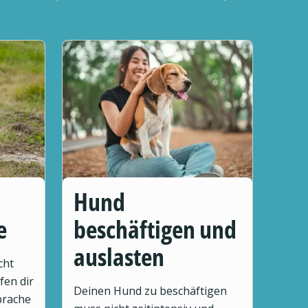
Hund
e
beschäftigen und
auslasten
cht
fen dir
Deinen Hund zu beschäftigen
prache