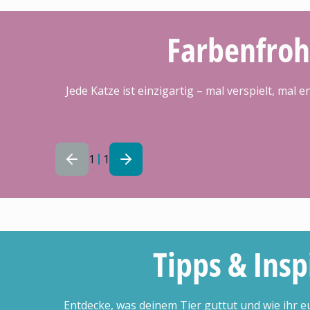
Farbenfroh
Jede Katze ist einzigartig – mal verspielt, mal
1
1
Tipps & Insp
Entdecke, was deinem Tier guttut und wie ihr 