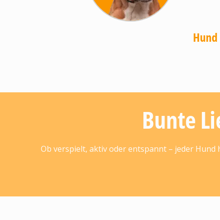
Hund
Bunte Li
Ob verspielt, aktiv oder entspannt – jeder Hund