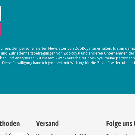
ruf ein, den
personalisierten Newsletter
von ZooRoyal zu erhalten. Ich bin dami
en und Zufriedenheitsbefragungen von ZooRoyal und
anderen Unternehmen der
erheben und analysieren. Zu diesem Zweck verarbeitet ZooRoyal meine persone
iese Einwilligung kann ich jederzeit mit Wirkung für die Zukunft widerrufen, z
thoden
Versand
Folge uns 