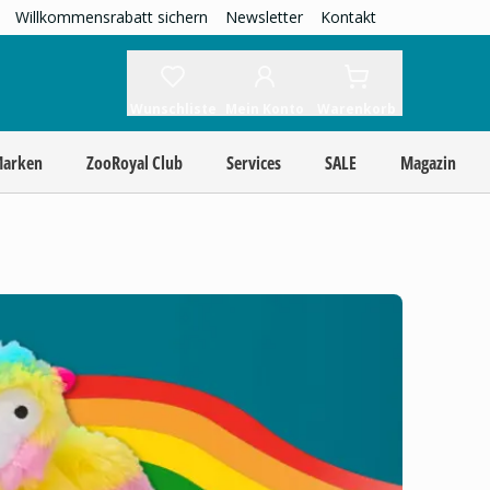
Willkommensrabatt sichern
Newsletter
Kontakt
Wunschliste
Mein Konto
Warenkorb
Marken
ZooRoyal Club
Services
SALE
Magazin