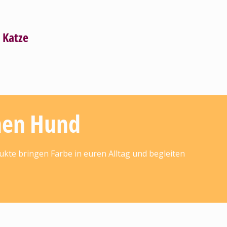
Katze
inen Hund
ukte bringen Farbe in euren Alltag und begleiten