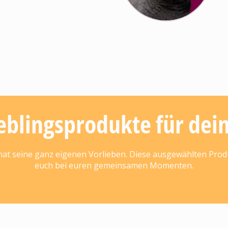
eblingsprodukte für de
 hat seine ganz eigenen Vorlieben. Diese ausgewählten Prod
euch bei euren gemeinsamen Momenten.