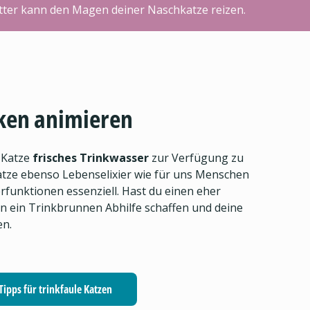
utter kann den Magen deiner Naschkatze reizen.
ken animieren
 Katze
frisches Trinkwasser
zur Verfügung zu
 Katze ebenso Lebenselixier wie für uns Menschen
rfunktionen essenziell. Hast du einen eher
n ein Trinkbrunnen Abhilfe schaffen und deine
en.
Tipps für trinkfaule Katzen