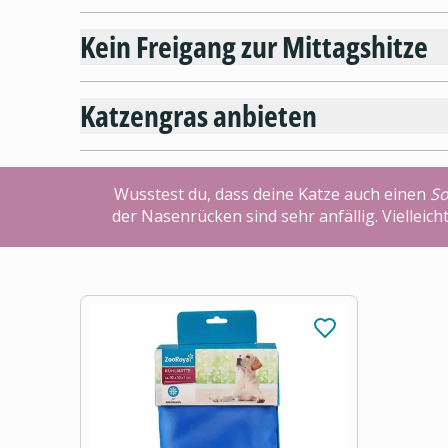
Kein Freigang zur Mittagshitze
Katzengras anbieten
Wusstest du, dass deine Katze auch einen
S
der Nasenrücken sind sehr anfällig. Vielleic