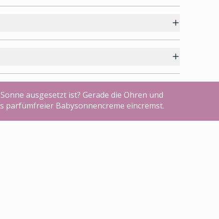
Sonne ausgesetzt ist? Gerade die Ohren und
etwas parfümfreier Babysonnencreme eincremst.