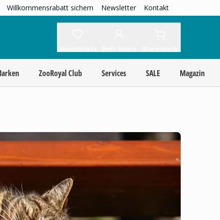
Willkommensrabatt sichern
Newsletter
Kontakt
Wunschliste
Mein Konto
Warenkorb
Marken
ZooRoyal Club
Services
SALE
Magazin