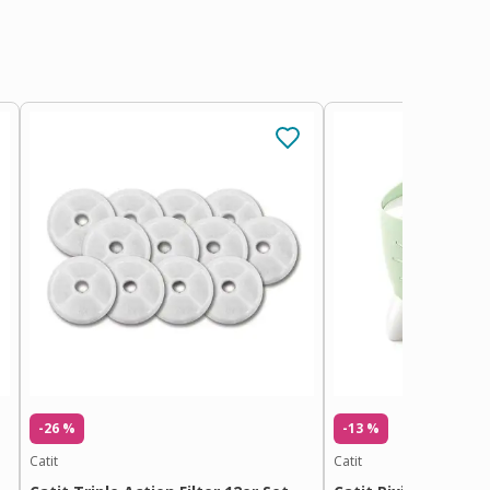
-26 %
-13 %
Catit
Catit