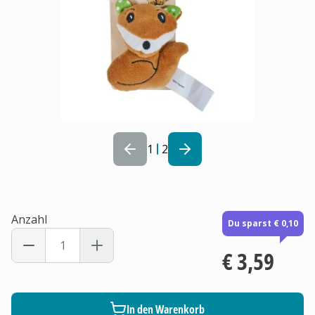
1
2
Anzahl
Du sparst € 0,10
€ 3,59
In den Warenkorb