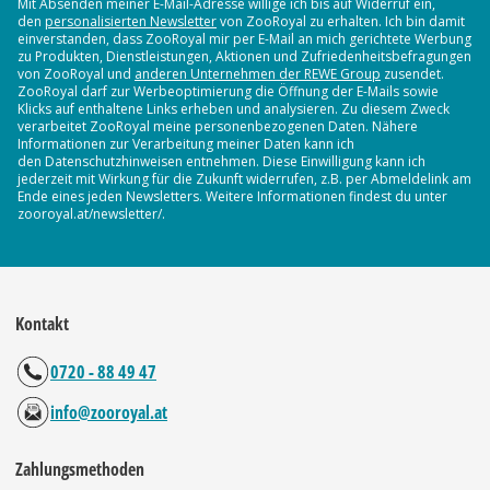
Mit Absenden meiner E-Mail-Adresse willige ich bis auf Widerruf ein,
den
personalisierten Newsletter
von ZooRoyal zu erhalten. Ich bin damit
einverstanden, dass ZooRoyal mir per E-Mail an mich gerichtete Werbung
zu Produkten, Dienstleistungen, Aktionen und Zufriedenheitsbefragungen
von ZooRoyal und
anderen Unternehmen der REWE Group
zusendet.
ZooRoyal darf zur Werbeoptimierung die Öffnung der E-Mails sowie
Klicks auf enthaltene Links erheben und analysieren. Zu diesem Zweck
verarbeitet ZooRoyal meine personenbezogenen Daten. Nähere
Informationen zur Verarbeitung meiner Daten kann ich
den Datenschutzhinweisen entnehmen. Diese Einwilligung kann ich
jederzeit mit Wirkung für die Zukunft widerrufen, z.B. per Abmeldelink am
Ende eines jeden Newsletters. Weitere Informationen findest du unter
zooroyal.at/newsletter/.
Kontakt
0720 - 88 49 47
info@zooroyal.at
Zahlungsmethoden