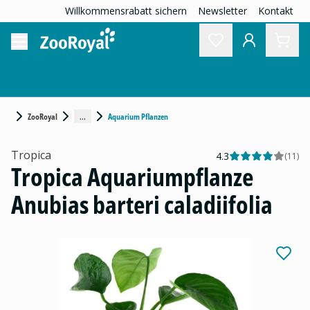
Willkommensrabatt sichern
Newsletter
Kontakt
...
ZooRoyal
Aquarium Pflanzen
Tropica
4.3
(
11
)
Tropica Aquariumpflanze
Anubias barteri caladiifolia