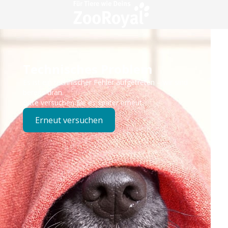
Technisches Problem
Es ist ein technischer Fehler aufgetreten – wir sind
bereits dran.
Bitte versuchen Sie es später erneut.
Erneut versuchen