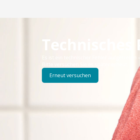
Technisches
Es ist ein technischer Fehler aufgetreten –
Bitte versuchen Sie es später erneut.
Erneut versuchen