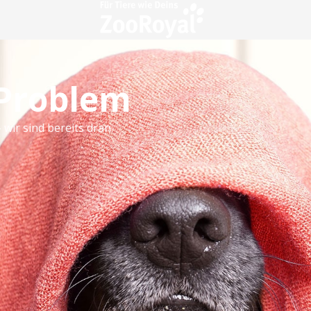
 Problem
 wir sind bereits dran.