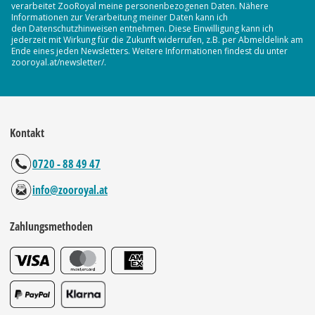
verarbeitet ZooRoyal meine personenbezogenen Daten. Nähere
Informationen zur Verarbeitung meiner Daten kann ich
den Datenschutzhinweisen entnehmen. Diese Einwilligung kann ich
jederzeit mit Wirkung für die Zukunft widerrufen, z.B. per Abmeldelink am
Ende eines jeden Newsletters. Weitere Informationen findest du unter
zooroyal.at/newsletter/.
Kontakt
0720 - 88 49 47
info@zooroyal.at
Zahlungsmethoden