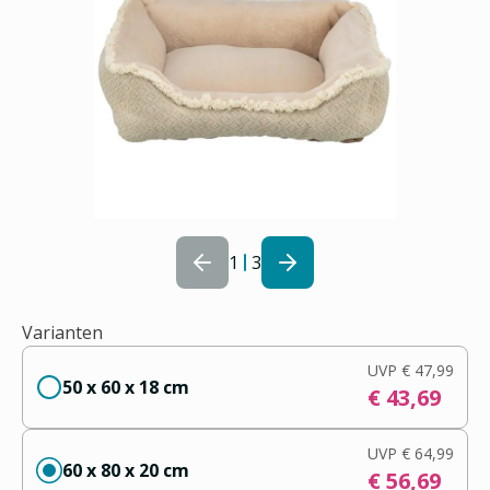
1
3
Varianten
UVP
€ 47,99
50 x 60 x 18 cm
€ 43,69
UVP
€ 64,99
60 x 80 x 20 cm
€ 56,69