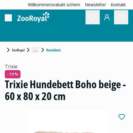
Willkommensrabatt sichern
Newsletter
Kontakt
...
ZooRoyal
Hundebett
Trixie
- 13 %
Trixie Hundebett Boho beige -
60 x 80 x 20 cm