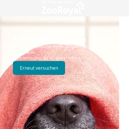
Technisches Problem
Es ist ein technischer Fehler aufgetreten – wir sind
bereits dran.
Bitte versuchen Sie es später erneut.
Erneut versuchen