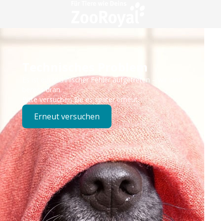
Technisches Problem
Es ist ein technischer Fehler aufgetreten – wir sind
bereits dran.
Bitte versuchen Sie es später erneut.
Erneut versuchen