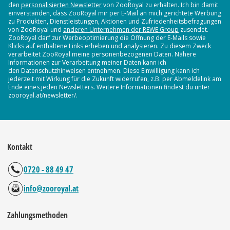
den
personalisierten Newsletter
von ZooRoyal zu erhalten. Ich bin damit
einverstanden, dass ZooRoyal mir per E-Mail an mich gerichtete Werbung
zu Produkten, Dienstleistungen, Aktionen und Zufriedenheitsbefragungen
von ZooRoyal und
anderen Unternehmen der REWE Group
zusendet.
ZooRoyal darf zur Werbeoptimierung die Öffnung der E-Mails sowie
Klicks auf enthaltene Links erheben und analysieren. Zu diesem Zweck
verarbeitet ZooRoyal meine personenbezogenen Daten. Nähere
Informationen zur Verarbeitung meiner Daten kann ich
den Datenschutzhinweisen entnehmen. Diese Einwilligung kann ich
jederzeit mit Wirkung für die Zukunft widerrufen, z.B. per Abmeldelink am
Ende eines jeden Newsletters. Weitere Informationen findest du unter
zooroyal.at/newsletter/.
Kontakt
0720 - 88 49 47
info@zooroyal.at
Zahlungsmethoden