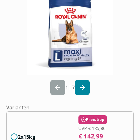
1
7
Varianten
Preistipp
UVP
€ 185,80
€ 142,99
2x15kg