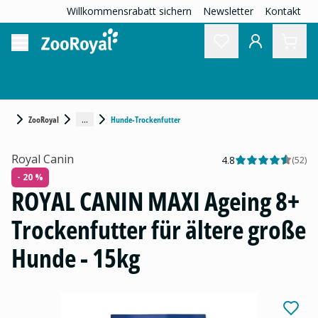
Willkommensrabatt sichern
Newsletter
Kontakt
...
ZooRoyal
Hunde-Trockenfutter
Royal Canin
4.8
(
52
)
- 20 %
ROYAL CANIN MAXI Ageing 8+
Trockenfutter für ältere große
Hunde - 15kg