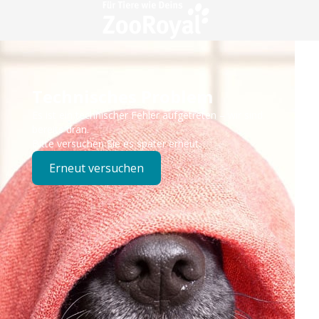
Technisches Problem
Es ist ein technischer Fehler aufgetreten – wir sind
bereits dran.
Bitte versuchen Sie es später erneut.
Erneut versuchen