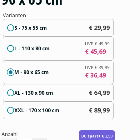
Varianten
€ 29,99
S - 75 x 55 cm
UVP
€ 49,99
L - 110 x 80 cm
€ 45,69
UVP
€ 39,99
M - 90 x 65 cm
€ 36,49
€ 64,99
XL - 130 x 90 cm
€ 89,99
XXL - 170 x 100 cm
Anzahl
Du sparst € 3,50