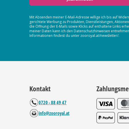
Mit Absenden meiner E-Mail-Adresse willige ich bis auf Wider
gerichtete Werbung zu Produkten, Dienstleistungen, Aktion
die Öffnung der E-Mails sowie Klicks auf enthaltene Links 
meiner Daten kann ich den Datenschutzhinweisen entnehmen. D
Informationen findest du unter zooroyal.at/newsletter/.
Kontakt
Zahlungsme
0720 - 88 49 47
info@zooroyal.at