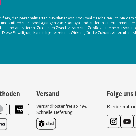
ruf ein, den
personalisierten Newsletter
von ZooRoyal zu erhalten. Ich bin dami
en und Zufriedenheitsbefragungen von ZooRoyal und
anderen Unternehmen der
erheben und analysieren. Zu diesem Zweck verarbeitet ZooRoyal meine persone
iese Einwilligung kann ich jederzeit mit Wirkung für die Zukunft widerrufen, z
thoden
Versand
Folge uns 
Versandkostenfrei ab 49€
Bleibe mit u
Schnelle Lieferung