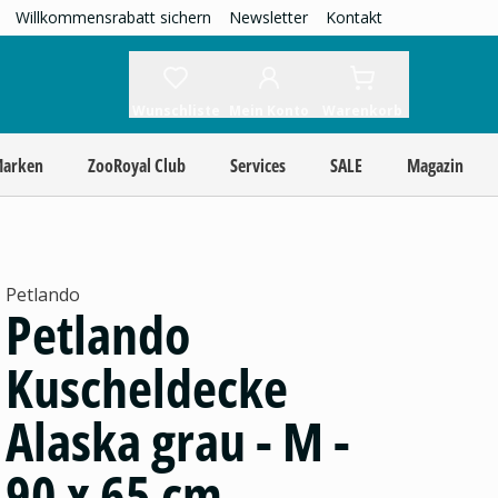
Willkommensrabatt sichern
Newsletter
Kontakt
Wunschliste
Mein Konto
Warenkorb
Marken
ZooRoyal Club
Services
SALE
Magazin
Petlando
Petlando
Kuscheldecke
Alaska grau - M -
90 x 65 cm