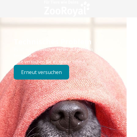
Technisches Problem
Es ist ein technischer Fehler aufgetreten – wir sind
bereits dran.
Bitte versuchen Sie es später erneut.
Erneut versuchen