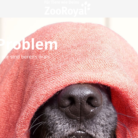
 Problem
 wir sind bereits dran.