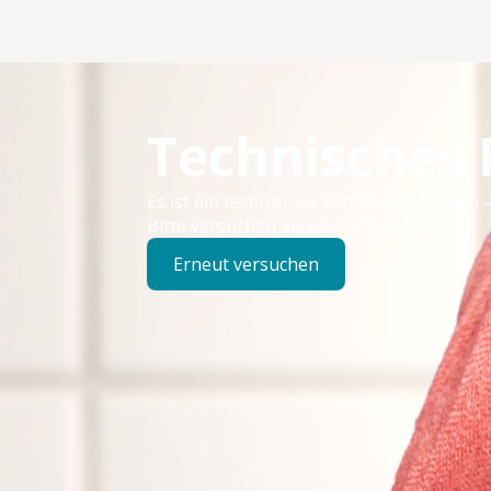
Technisches
Es ist ein technischer Fehler aufgetreten –
Bitte versuchen Sie es später erneut.
Erneut versuchen