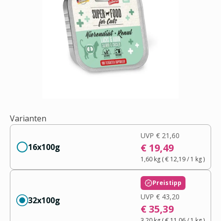
Varianten
UVP
€ 21,60
€ 19,49
16x100g
1,60 kg
(
€ 12,19
/ 1
kg
)
Preistipp
UVP
€ 43,20
32x100g
€ 35,39
3,20 kg
(
€ 11,06
/ 1
kg
)