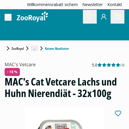
Willkommensrabatt sichern
Newsletter
Kontakt
...
ZooRoyal
Katzen-Nassfutter
MAC's Vetcare
5.0
(
4
)
- 18 %
MAC's Cat Vetcare Lachs und
Huhn Nierendiät - 32x100g