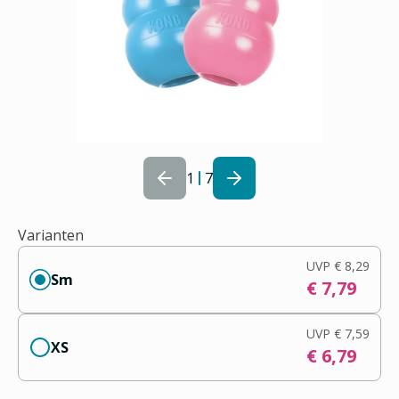
1
7
Varianten
UVP
€ 8,29
Sm
€ 7,79
UVP
€ 7,59
XS
€ 6,79