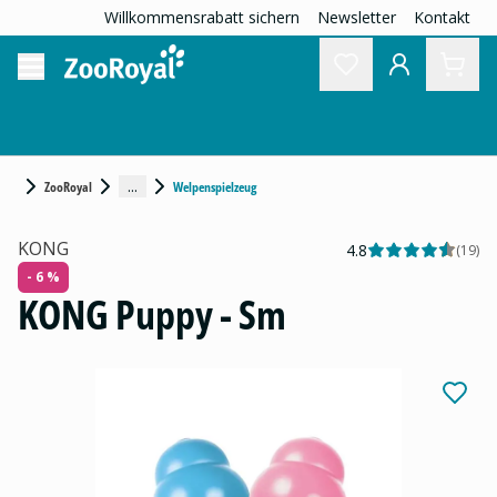
Willkommensrabatt sichern
Newsletter
Kontakt
...
ZooRoyal
Welpenspielzeug
KONG
4.8
(
19
)
- 6 %
KONG Puppy - Sm