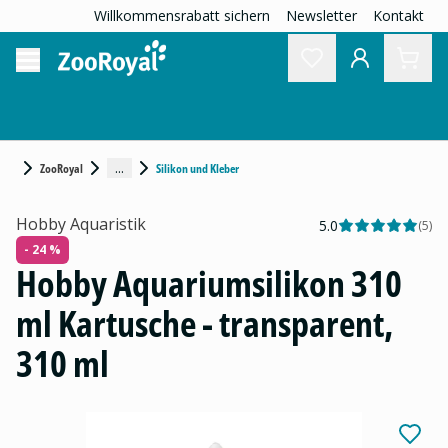
Willkommensrabatt sichern
Newsletter
Kontakt
...
ZooRoyal
Silikon und Kleber
Hobby Aquaristik
5.0
(
5
)
- 24 %
Hobby Aquariumsilikon 310
ml Kartusche - transparent,
310 ml