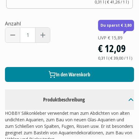
0,31 l
(
€ 41,26
/ 1
l
)
Anzahl
Du sparst € 3,80
UVP
€ 15,89
€ 12,09
0,31 l
(
€ 39,00
/ 1
l
)
In den Warenkorb
Produktbeschreibung
HOBBY Silikonkleber verwendet man zum Abdichten von alten
undichten Aquarien, zum Bau von neuen Glas-Aquarien und
zum Schließen von Spalten, Fugen, Rissen usw. Er ist besonders
geeignet zum Basteln von Aquariendekorationen, zum Bau von