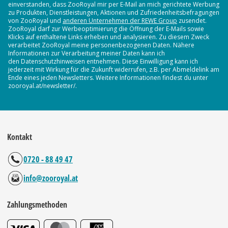
einverstanden, dass ZooRoyal mir per E-Mail an mich gerichtete Werbung
zu Produkten, Dienstleistungen, Aktionen und Zufriedenheitsbefragungen
von ZooRoyal und
anderen Unternehmen der REWE Group
zusendet.
ZooRoyal darf zur Werbeoptimierung die Öffnung der E-Mails sowie
Klicks auf enthaltene Links erheben und analysieren. Zu diesem Zweck
verarbeitet ZooRoyal meine personenbezogenen Daten. Nähere
Informationen zur Verarbeitung meiner Daten kann ich
den Datenschutzhinweisen entnehmen. Diese Einwilligung kann ich
jederzeit mit Wirkung für die Zukunft widerrufen, z.B. per Abmeldelink am
Ende eines jeden Newsletters. Weitere Informationen findest du unter
zooroyal.at/newsletter/.
Kontakt
0720 - 88 49 47
info@zooroyal.at
Zahlungsmethoden