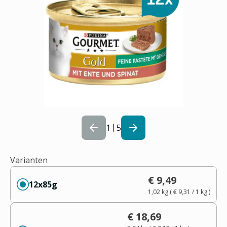
1
5
Varianten
€ 9,49
12x85g
1,02 kg
(
€ 9,31
/ 1
kg
)
€ 18,69