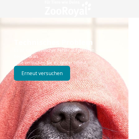
Technisches Problem
Es ist ein technischer Fehler aufgetreten – wir sind
bereits dran.
Bitte versuchen Sie es später erneut.
Erneut versuchen