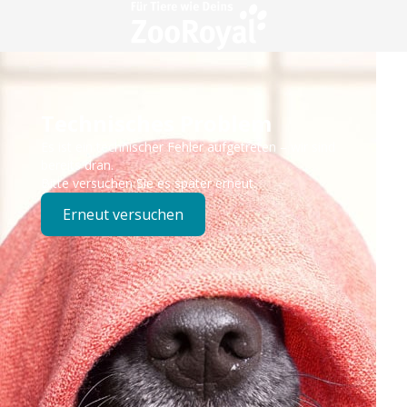
Technisches Problem
Es ist ein technischer Fehler aufgetreten – wir sind
bereits dran.
Bitte versuchen Sie es später erneut.
Erneut versuchen