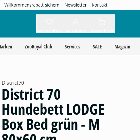
Willkommensrabatt sichern
Newsletter
Kontakt
Wunschliste
Mein Konto
Warenkorb
Marken
ZooRoyal Club
Services
SALE
Magazin
District70
District 70
Hundebett LODGE
Box Bed grün - M
80x60 cm