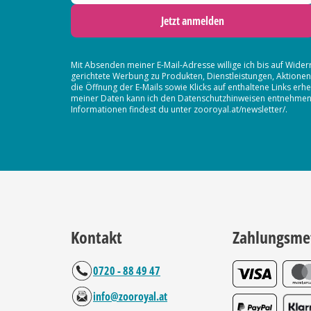
Jetzt anmelden
Mit Absenden meiner E-Mail-Adresse willige ich bis auf Wider
gerichtete Werbung zu Produkten, Dienstleistungen, Aktion
die Öffnung der E-Mails sowie Klicks auf enthaltene Links 
meiner Daten kann ich den Datenschutzhinweisen entnehmen. D
Informationen findest du unter zooroyal.at/newsletter/.
Kontakt
Zahlungsme
0720 - 88 49 47
info@zooroyal.at