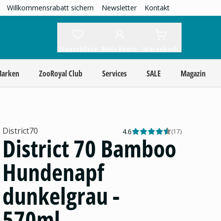
Willkommensrabatt sichern
Newsletter
Kontakt
Wunschliste
Mein Konto
Warenkorb
Marken
ZooRoyal Club
Services
SALE
Magazin
District70
4.6
(
17
)
District 70 Bamboo
Hundenapf
dunkelgrau -
570ml