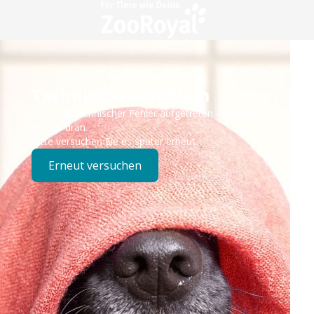
Technisches Problem
Es ist ein technischer Fehler aufgetreten – wir sind
bereits dran.
Bitte versuchen Sie es später erneut.
Erneut versuchen