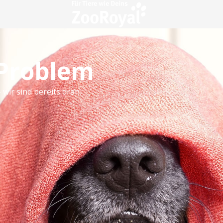
 Problem
 wir sind bereits dran.