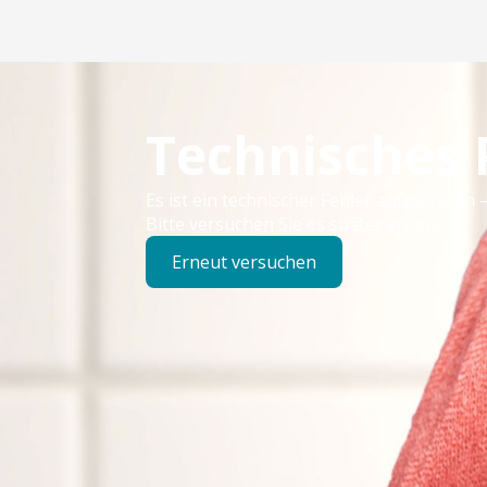
Technisches
Es ist ein technischer Fehler aufgetreten –
Bitte versuchen Sie es später erneut.
Erneut versuchen