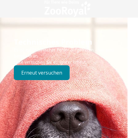
Technisches Problem
Es ist ein technischer Fehler aufgetreten – wir sind
bereits dran.
Bitte versuchen Sie es später erneut.
Erneut versuchen