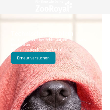
Technisches Problem
Es ist ein technischer Fehler aufgetreten – wir sind
bereits dran.
Bitte versuchen Sie es später erneut.
Erneut versuchen