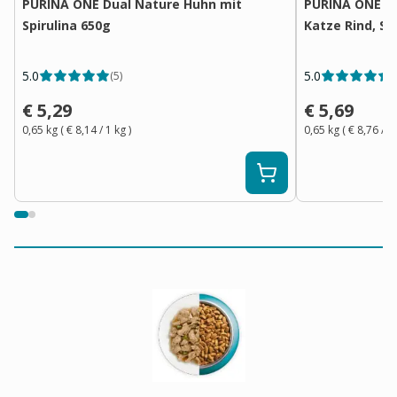
PURINA ONE Dual Nature Huhn mit
PURINA ONE Du
Spirulina 650g
Katze Rind, Sp
5.0
5.0
(
5
)
(
€ 5,29
€ 5,69
0,65 kg
(
€ 8,14
/ 1
kg
)
0,65 kg
(
€ 8,76
/ 1