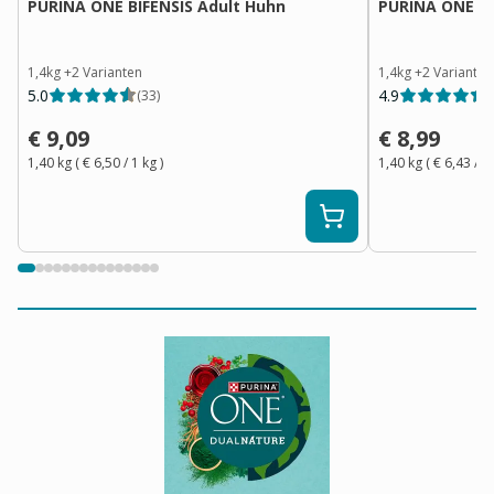
PURINA ONE BIFENSIS Adult Huhn
PURINA ONE BI
1,4kg
+
2
Varianten
1,4kg
+
2
Varianten
5.0
4.9
(
33
)
(
€ 9,09
€ 8,99
1,40 kg
(
€ 6,50
/ 1
kg
)
1,40 kg
(
€ 6,43
/ 1