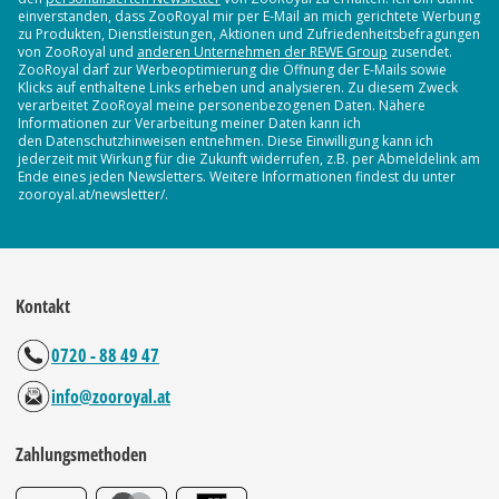
einverstanden, dass ZooRoyal mir per E-Mail an mich gerichtete Werbung
zu Produkten, Dienstleistungen, Aktionen und Zufriedenheitsbefragungen
von ZooRoyal und
anderen Unternehmen der REWE Group
zusendet.
ZooRoyal darf zur Werbeoptimierung die Öffnung der E-Mails sowie
Klicks auf enthaltene Links erheben und analysieren. Zu diesem Zweck
verarbeitet ZooRoyal meine personenbezogenen Daten. Nähere
Informationen zur Verarbeitung meiner Daten kann ich
den Datenschutzhinweisen entnehmen. Diese Einwilligung kann ich
jederzeit mit Wirkung für die Zukunft widerrufen, z.B. per Abmeldelink am
Ende eines jeden Newsletters. Weitere Informationen findest du unter
zooroyal.at/newsletter/.
Kontakt
0720 - 88 49 47
info@zooroyal.at
Zahlungsmethoden