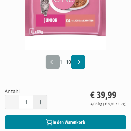
1
10
Anzahl
€ 39,99
4,08 kg
(
€ 9,81
/ 1
kg
)
In den Warenkorb