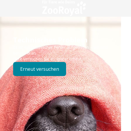
Technisches Problem
Es ist ein technischer Fehler aufgetreten – wir sind
bereits dran.
Bitte versuchen Sie es später erneut.
Erneut versuchen