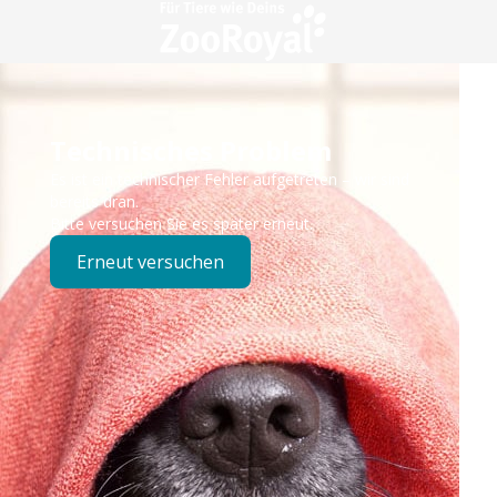
Technisches Problem
Es ist ein technischer Fehler aufgetreten – wir sind
bereits dran.
Bitte versuchen Sie es später erneut.
Erneut versuchen