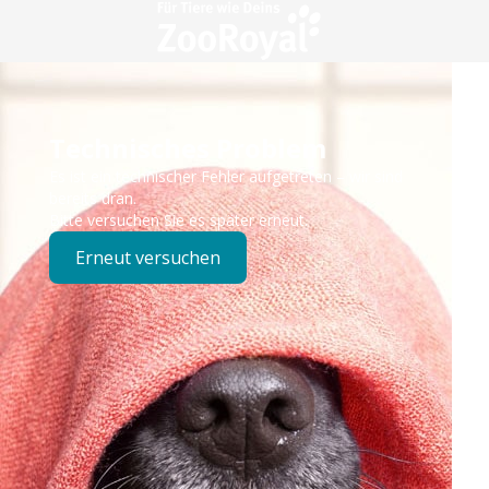
Technisches Problem
Es ist ein technischer Fehler aufgetreten – wir sind
bereits dran.
Bitte versuchen Sie es später erneut.
Erneut versuchen