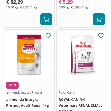
€ 82,29
€ 5,29
10,00 kg
(
€ 8,23
/ 1
kg
)
0,90 kg
(
€ 5,88
/ 1
kg
)
-11 %
animonda Integra Protect
Royal Canin
animonda Integra
ROYAL CANIN®
Protect Adult Renal 4kg
Veterinary RENAL SMALL