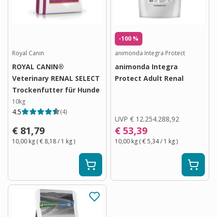
-100 %
Royal Canin
animonda Integra Protect
ROYAL CANIN®
animonda Integra
Veterinary RENAL SELECT
Protect Adult Renal
Trockenfutter für Hunde
10kg
4.5
(
4
)
UVP
€ 12.254.288,92
€ 81,79
€ 53,39
10,00 kg
(
€ 8,18
/ 1
kg
)
10,00 kg
(
€ 5,34
/ 1
kg
)