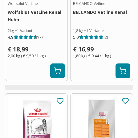
Wolfsblut VetLine
BELCANDO Vetline
Wolfsblut VetLine Renal
BELCANDO Vetline Renal
Huhn
2kg
+
1
Variante
1,8 kg
+
1
Variante
4.9
5.0
(
7
)
(
2
)
€ 18,99
€ 16,99
2,00 kg
(
€ 9,50
/ 1
kg
)
1,80 kg
(
€ 9,44
/ 1
kg
)