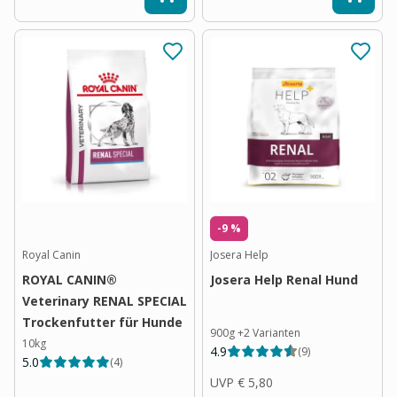
-9 %
Royal Canin
Josera Help
ROYAL CANIN®
Josera Help Renal Hund
Veterinary RENAL SPECIAL
Trockenfutter für Hunde
900g
+
2
Varianten
10kg
4.9
(
9
)
5.0
(
4
)
UVP
€ 5,80