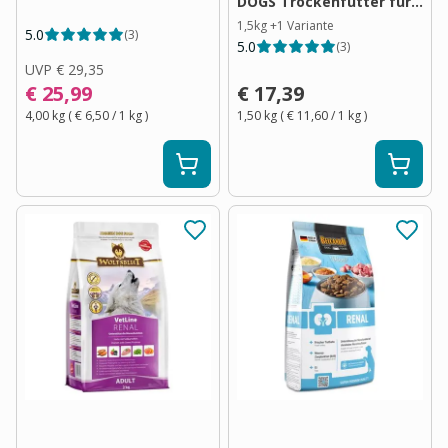
DOGS Trockenfutter für
Hunde
1,5kg
+
1
Variante
5.0
(
3
)
5.0
(
3
)
UVP
€ 29,35
€ 25,99
€ 17,39
4,00 kg
(
€ 6,50
/ 1
kg
)
1,50 kg
(
€ 11,60
/ 1
kg
)