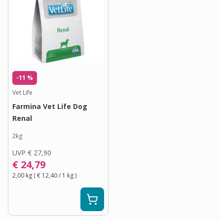
-11 %
Vet Life
Farmina Vet Life Dog
Renal
2kg
UVP
€ 27,90
€ 24,79
2,00 kg
(
€ 12,40
/ 1
kg
)