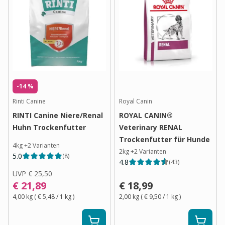
-14 %
Rinti Canine
Royal Canin
RINTI Canine Niere/Renal
ROYAL CANIN®
Huhn Trockenfutter
Veterinary RENAL
Trockenfutter für Hunde
4kg
+
2
Varianten
2kg
+
2
Varianten
5.0
(
8
)
4.8
(
43
)
UVP
€ 25,50
€ 21,89
€ 18,99
4,00 kg
(
€ 5,48
/ 1
kg
)
2,00 kg
(
€ 9,50
/ 1
kg
)