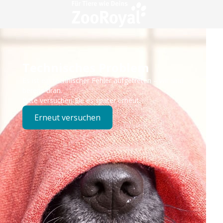
Technisches Problem
Es ist ein technischer Fehler aufgetreten – wir sind
bereits dran.
Bitte versuchen Sie es später erneut.
Erneut versuchen