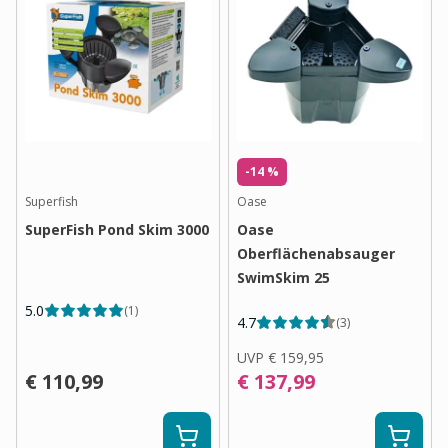
-14 %
Superfish
Oase
SuperFish Pond Skim 3000
Oase
Oberflächenabsauger
SwimSkim 25
5.0
(
1
)
4.7
(
3
)
UVP
€ 159,95
€ 110,99
€ 137,99