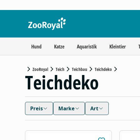
Hund
Katze
Aquaristik
Kleintier
ZooRoyal
Teich
Teichbau
Teichdeko
Teichdeko
Preis
Marke
Art