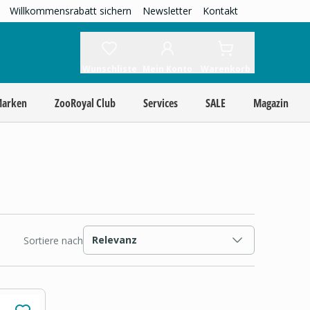
Willkommensrabatt sichern
Newsletter
Kontakt
Wunschliste
Mein Konto
Warenkorb
Marken
ZooRoyal Club
Services
SALE
Magazin
Relevanz
Sortiere nach