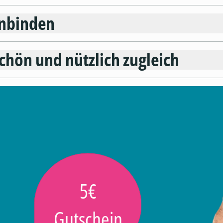
inbinden
schön und nützlich zugleich
5€
Gutschein