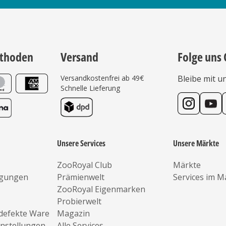
thoden
Versand
Folge uns 
Versandkostenfrei ab 49€
Bleibe mit u
Schnelle Lieferung
Unsere Services
Unsere Märkte
ZooRoyal Club
Märkte
ngungen
Prämienwelt
Services im M
ZooRoyal Eigenmarken
Probierwelt
defekte Ware
Magazin
instellungen
Alle Services