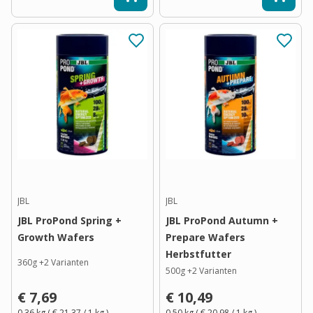
JBL
JBL
JBL ProPond Spring +
JBL ProPond Autumn +
Growth Wafers
Prepare Wafers
Herbstfutter
360g
+
2
Varianten
500g
+
2
Varianten
€ 7,69
€ 10,49
0,36 kg
(
€ 21,37
/ 1
kg
)
0,50 kg
(
€ 20,98
/ 1
kg
)