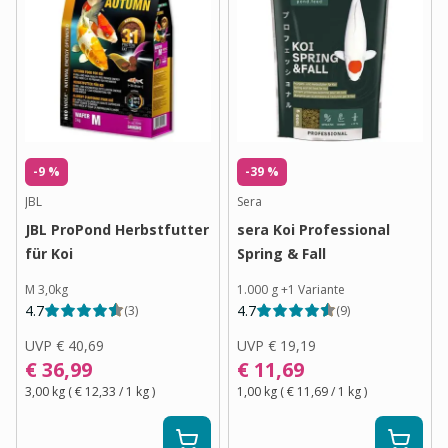
-9 %
-39 %
JBL
Sera
JBL ProPond Herbstfutter
sera Koi Professional
für Koi
Spring & Fall
M 3,0kg
1.000 g
+
1
Variante
4.7
4.7
(
3
)
(
9
)
UVP
€ 40,69
UVP
€ 19,19
€ 36,99
€ 11,69
3,00 kg
(
€ 12,33
/ 1
kg
)
1,00 kg
(
€ 11,69
/ 1
kg
)