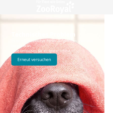
Technisches Problem
Es ist ein technischer Fehler aufgetreten – wir sind
bereits dran.
Bitte versuchen Sie es später erneut.
Erneut versuchen