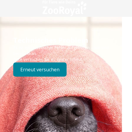
Technisches Problem
Es ist ein technischer Fehler aufgetreten – wir sind
bereits dran.
Bitte versuchen Sie es später erneut.
Erneut versuchen