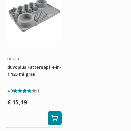
DUVO+
duvoplus Futternapf 4-in-
1 125 ml grau
4.0
(
1
)
€ 15,19