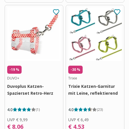
-19 %
-30 %
DUVO+
Trixie
Duvoplus Katzen-
Trixie Katzen-Garnitur
Spazierset Retro-Herz
mit Leine, reflektierend
4.0
4.0
(
1
)
(
23
)
UVP
€ 9,99
UVP
€ 6,49
€ 8,06
€ 4,53