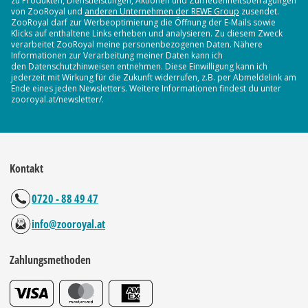
zu Produkten, Dienstleistungen, Aktionen und Zufriedenheitsbefragungen
von ZooRoyal und
anderen Unternehmen der REWE Group
zusendet.
ZooRoyal darf zur Werbeoptimierung die Öffnung der E-Mails sowie
Klicks auf enthaltene Links erheben und analysieren. Zu diesem Zweck
verarbeitet ZooRoyal meine personenbezogenen Daten. Nähere
Informationen zur Verarbeitung meiner Daten kann ich
den Datenschutzhinweisen entnehmen. Diese Einwilligung kann ich
jederzeit mit Wirkung für die Zukunft widerrufen, z.B. per Abmeldelink am
Ende eines jeden Newsletters. Weitere Informationen findest du unter
zooroyal.at/newsletter/.
Kontakt
0720 - 88 49 47
info@zooroyal.at
Zahlungsmethoden