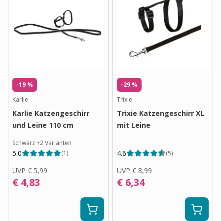
-19 %
-29 %
Karlie
Trixie
Karlie Katzengeschirr
Trixie Katzengeschirr XL
und Leine 110 cm
mit Leine
Schwarz
+
2
Varianten
5.0
4.6
(
1
)
(
5
)
UVP
€ 5,99
UVP
€ 8,99
€ 4,83
€ 6,34