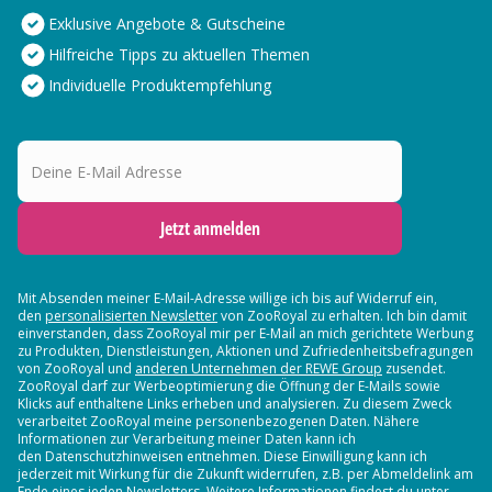
Exklusive Angebote & Gutscheine
Hilfreiche Tipps zu aktuellen Themen
Individuelle Produktempfehlung
Deine E-Mail Adresse
Jetzt anmelden
Mit Absenden meiner E-Mail-Adresse willige ich bis auf Widerruf ein,
den
personalisierten Newsletter
von ZooRoyal zu erhalten. Ich bin damit
einverstanden, dass ZooRoyal mir per E-Mail an mich gerichtete Werbung
zu Produkten, Dienstleistungen, Aktionen und Zufriedenheitsbefragungen
von ZooRoyal und
anderen Unternehmen der REWE Group
zusendet.
ZooRoyal darf zur Werbeoptimierung die Öffnung der E-Mails sowie
Klicks auf enthaltene Links erheben und analysieren. Zu diesem Zweck
verarbeitet ZooRoyal meine personenbezogenen Daten. Nähere
Informationen zur Verarbeitung meiner Daten kann ich
den Datenschutzhinweisen entnehmen. Diese Einwilligung kann ich
jederzeit mit Wirkung für die Zukunft widerrufen, z.B. per Abmeldelink am
Ende eines jeden Newsletters. Weitere Informationen findest du unter