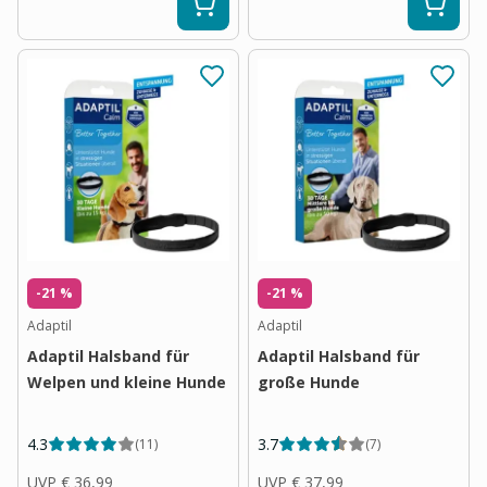
-21 %
-21 %
Adaptil
Adaptil
Adaptil Halsband für
Adaptil Halsband für
Welpen und kleine Hunde
große Hunde
4.3
3.7
(
11
)
(
7
)
UVP
€ 36,99
UVP
€ 37,99