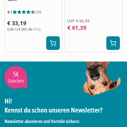
4.1
(
26
)
UVP
€ 66,99
€ 33,19
€ 61,39
0,05 l
(
€ 691,46
/ 1
l
)
5€
Gutschein
Hi!
Kennst du schon unseren Newsletter?
Newsletter abonieren und Vorteile sichern: