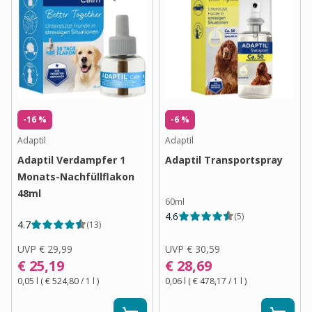
-16 %
-6 %
Adaptil
Adaptil
Adaptil Verdampfer 1
Adaptil Transportspray
Monats-Nachfüllflakon
48ml
60ml
4.6
(
5
)
4.7
(
13
)
UVP
€ 29,99
UVP
€ 30,59
€ 25,19
€ 28,69
0,05 l
(
€ 524,80
/ 1
l
)
0,06 l
(
€ 478,17
/ 1
l
)