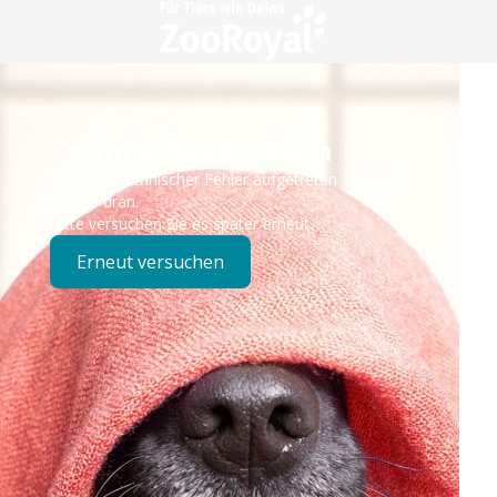
Technisches Problem
Es ist ein technischer Fehler aufgetreten – wir sind
bereits dran.
Bitte versuchen Sie es später erneut.
Erneut versuchen