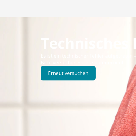
Technisches
Es ist ein technischer Fehler aufgetreten –
Bitte versuchen Sie es später erneut.
Erneut versuchen