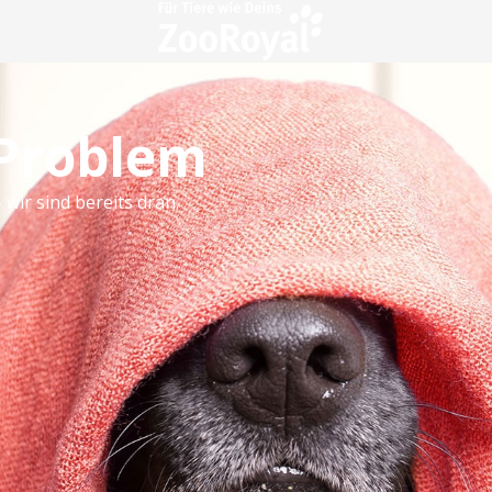
 Problem
 wir sind bereits dran.