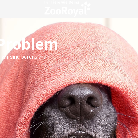
 Problem
 wir sind bereits dran.