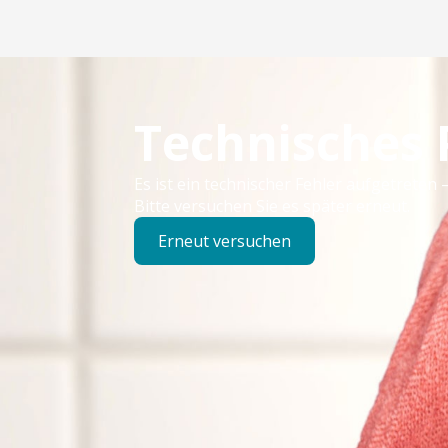
Technisches
Es ist ein technischer Fehler aufgetreten –
Bitte versuchen Sie es später erneut.
Erneut versuchen